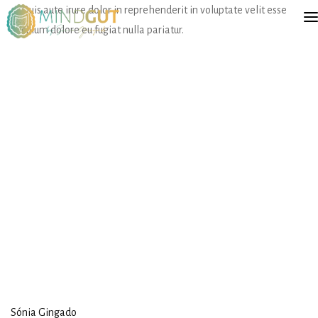
Duis aute irure dolor in reprehenderit in voluptate velit esse
cillum dolore eu fugiat nulla pariatur.
SÓNIA GINGADO
SERVIÇOS
FORMAÇÕES
LIVRO
BLOG
CONTACTOS
ENGLISH
Sónia Gingado