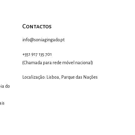
Contactos
info@soniagingado.pt
+351 917 135 701
(Chamada para rede móvel nacional)
Localização: Lisboa, Parque das Nações
ia do
ais