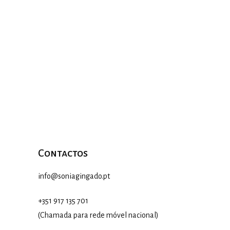
Contactos
info@soniagingado.pt
+351 917 135 701
(Chamada para rede móvel nacional)