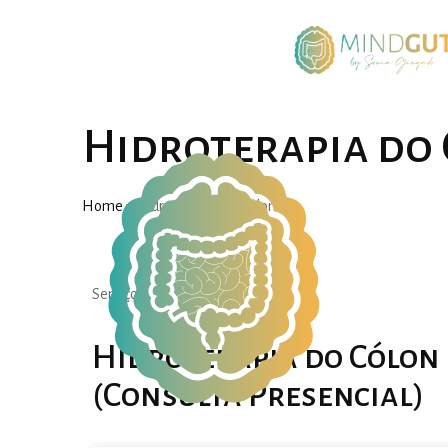
Hidroterapia do 
Home
»
Hidroterapia do Cólon​
Serviços
Hidroterapia do Cólon
(Consulta Presencial)