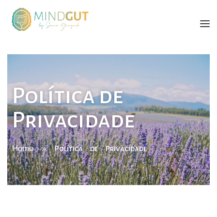
SÓNIA GINGADO
SERVIÇOS
Política de
FORMAÇÕES
Privacidade
LIVRO
BLOG
Home
»
Política de Privacidade
CONTACTOS
ENGLISH