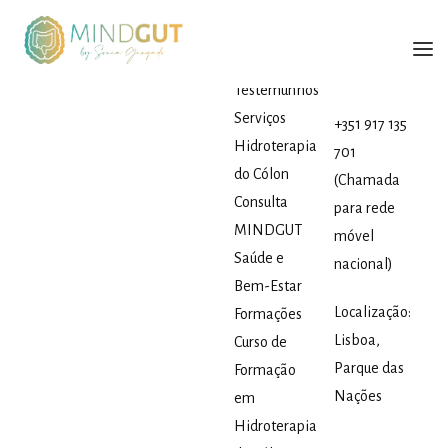
Contactos
Sónia
Gingado
info@soniagingad
Testemunhos
Serviços
SÓNIA GINGADO
+351 917 135
Hidroterapia
701
SERVIÇOS
do Cólon​
(Chamada
FORMAÇÕES
Consulta
para rede
MINDGUT
móvel
LIVRO
Saúde e
nacional)
BLOG
Bem-Estar
Localização:
Formações
CONTACTOS
Lisboa,
Curso de
ENGLISH
Parque das
Formação
Nações
em
Hidroterapia