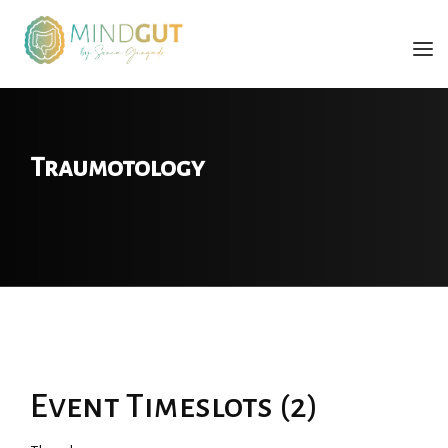
SÓNIA GINGADO
SERVIÇOS
Traumotology
FORMAÇÕES
LIVRO
BLOG
CONTACTOS
ENGLISH
Event Timeslots (2)